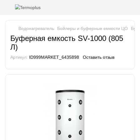
Водонагреватель
Бойлеры и буферные емкости ЦО
Буф
Буферная емкость SV-1000 (805
Л)
Артикул:
ID999MARKET_6435898
Оставить отзыв