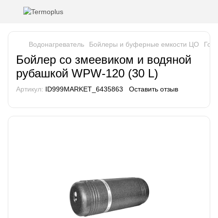
Водонагреватель
Бойлеры и буферные емкости ЦО
Гор
Бойлер со змеевиком и водяной
рубашкой WPW-120 (30 L)
Артикул:
ID999MARKET_6435863
Оставить отзыв