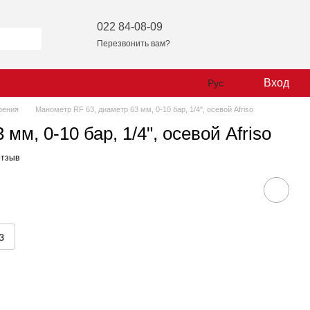
022 84-08-09
Перезвонить вам?
Вход
Рус
рения
Манометр RF 63, диаметр 63 мм, 0-10 бар, 1/4", осевой Afriso
мм, 0-10 бар, 1/4", осевой Afriso
отзыв
з