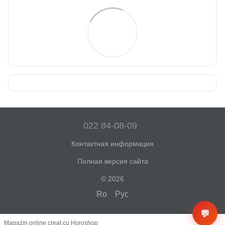
022 84-08-09
Контактная информация
Полная версия сайта
© 2026
Ro
Рус
💬
Magazin online creat cu Horoshop