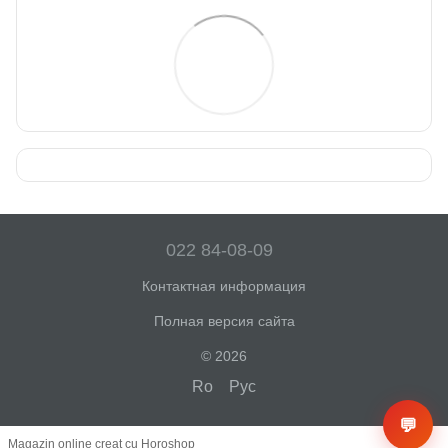
022 84-08-09
Контактная информация
Полная версия сайта
© 2026
Ro
Рус
💬
Magazin online creat cu Horoshop