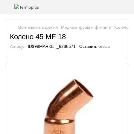
Монтажные изделия
Медные трубы и фитинги
Колено 4
Колено 45 MF 18
Артикул:
ID999MARKET_6288571
Оставить отзыв