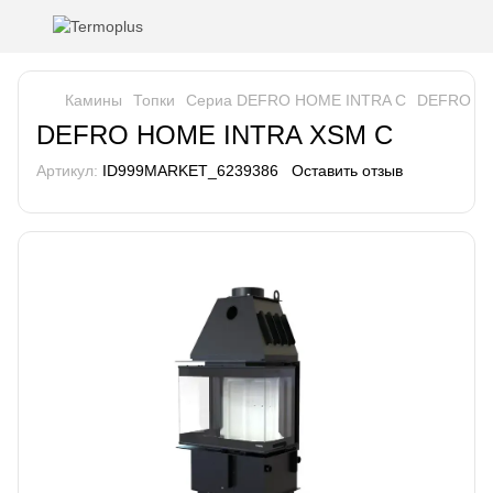
Камины
Топки
Сериа DEFRO HOME INTRA C
DEFRO HO
DEFRO HOME INTRA XSM C
Артикул:
ID999MARKET_6239386
Оставить отзыв