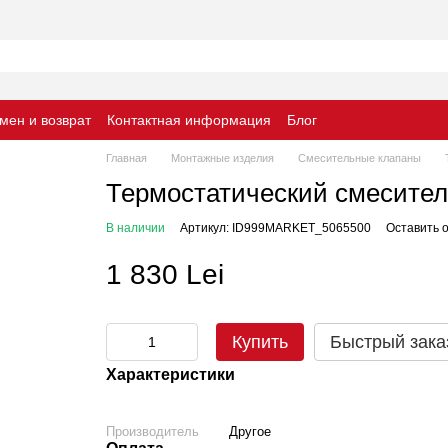
мен и возврат
Контактная информация
Блог
Главная
Монтажные изделия
Смесительные клапаны
Термостатический смесител
В наличии
Артикул: ID999MARKET_5065500
Оставить 
1 830 Lei
Купить
Быстрый зака
Характеристики
Производитель
Другое