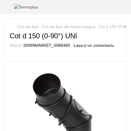
Cos de fum
Cos de fum din teava neagra
Cot d 150 (0-90°
Cot d 150 (0-90°) UNI
Articol:
ID999MARKET_5088485
Lasa-ți un comentariu